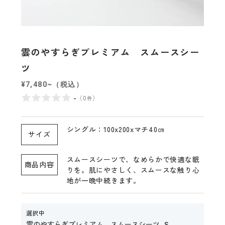
雲のやすらぎプレミアム スムースシー
ツ
¥7,480~（税込）
-
（
0
）
件
シングル：100x200xマチ40㎝
サイズ
スムースシーツで、なめらかで快適な眠
商品内容
りを。肌にやさしく、スムースな触り心
地が一晩中続きます。
選択中
雲のやすらぎプレミアム スムースシーツ
S