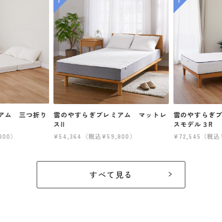
アム 三つ折り
雲のやすらぎプレミアム マットレ
雲のやすらぎ
スII
スモデル３R
800）
¥54,364（税込¥59,800）
¥72,545（税込
すべて見る