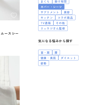
まくら
掛け布団
カバー・シーツ
サプリメント
美容
キッチン
コラボ商品
TV通販
その他
リュウジさん監修
スムースシー
気になる悩み
首・肩
腰
健康・美肌
ダイエット
姿勢