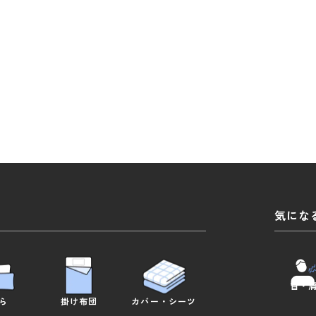
気にな
首・
ら
掛け布団
カバー
・
シーツ