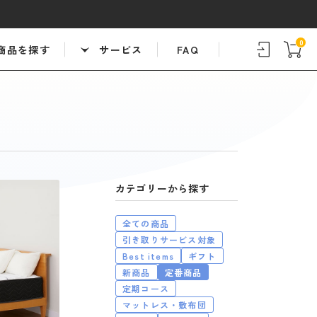
0
商品を探す
サービス
FAQ
カテゴリー
全ての商品
引き取りサービス対象
Best items
ギフト
新商品
定番商品
定期コース
マットレス・敷布団