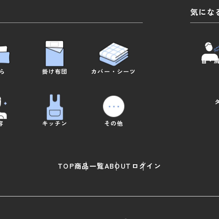
気にな
首・
ら
掛け布団
カバー
・
シーツ
容
キッチン
その他
TOP
商品一覧
ABOUT
ログイン