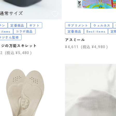
チン
定番商品
ギフト
サプリメント
ウェルネス
 items
コラボ商品
定番商品
Best items
定
ウジさん監修
アスミール
ウジの万能スキレット
¥4,611
(税込
¥4,980
)
82
(税込
¥5,480
)