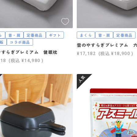
ら
首・肩
定番商品
ギフト
まくら
首・肩
定番商品
通販
コラボ商品
雲のやすらぎプレミアム 
やすらぎプレミアム 健眠枕
¥17,182
(税込
¥18,900
)
618
(税込
¥14,980
)
人気