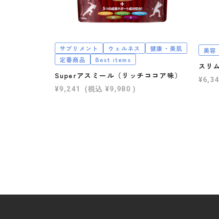
サプリメント
ウェルネス
健康・美肌
美容
定番商品
Best items
スリ
Superアスミール（リッチココア味）
¥6,3
¥9,241
(税込
¥9,980
)