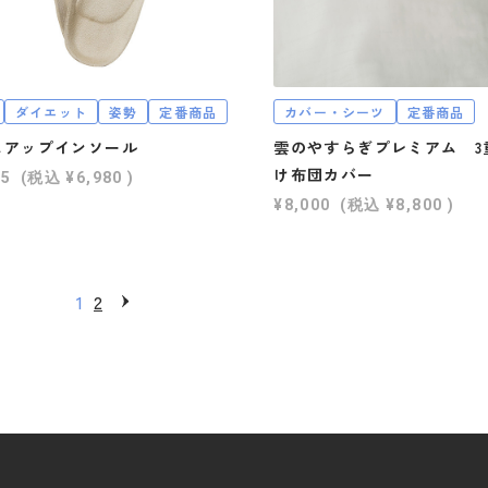
ダイエット
姿勢
定番商品
カバー・シーツ
定番商品
ムアップインソール
雲のやすらぎプレミアム 3
け布団カバー
45
(税込
¥6,980
)
¥8,000
(税込
¥8,800
)
1
2