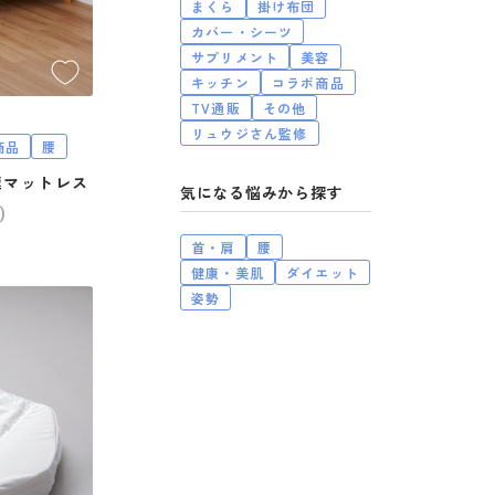
まくら
掛け布団
カバー・シーツ
サプリメント
美容
キッチン
コラボ商品
TV通販
その他
リュウジさん監修
商品
腰
極マットレス
気になる悩み
)
首・肩
腰
健康・美肌
ダイエット
姿勢