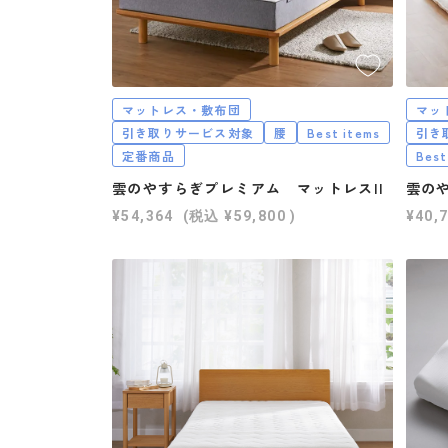
マットレス・敷布団
マッ
引き取りサービス対象
腰
Best items
引き
定番商品
Best
雲のやすらぎプレミアム マットレスII
雲の
¥54,364
(税込
¥59,800
)
¥40,