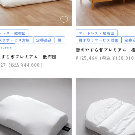
トレス・敷布団
マットレス・敷布団
取りサービス対象
定番商品
腰
引き取りサービス対象
定番
 items
雲のやすらぎプレミアム 
やすらぎプレミアム 敷布団
¥125,464
(税込
¥138,010
727
(税込
¥44,800
)