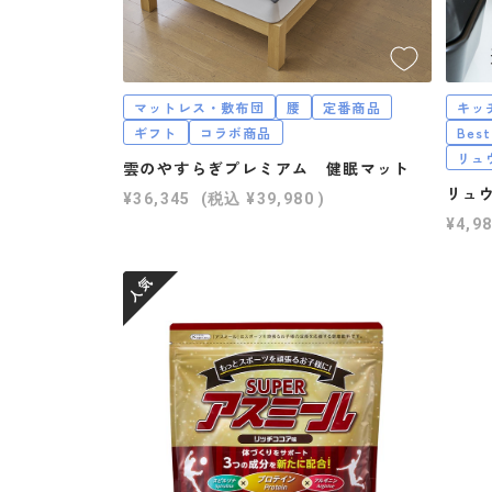
マットレス・敷布団
腰
定番商品
キッ
ギフト
コラボ商品
Best
リュ
雲のやすらぎプレミアム 健眠マット
リュ
¥36,345
(税込
¥39,980
)
¥4,9
人気