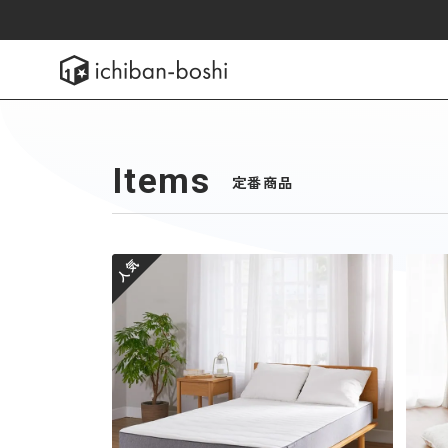
引き取り
サプリ
美 
Items
定番商品
人気