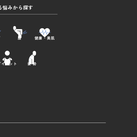
る悩みから探す
肩
腰
健康・美肌
ダイエット
姿 勢