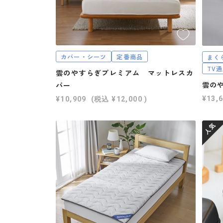
カバー・シーツ
定番商品
まく
TV
雲のやすらぎプレミアム マットレスカ
雲の
バー
¥13,
¥10,909
(税込
¥12,000
)
人気