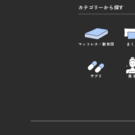
カテゴリーから探す
マットレス
・
敷布団
まく
サプリ
美 