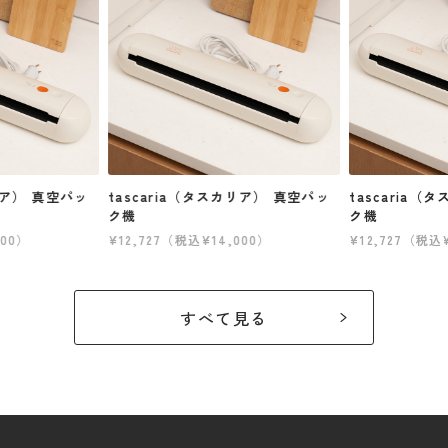
リア） 真空パッ
tascaria（タスカリア） 真空パッ
tascaria
ク機
ク機
000）
¥12,727（税込¥14,000）
¥12,727（税込
すべて見る