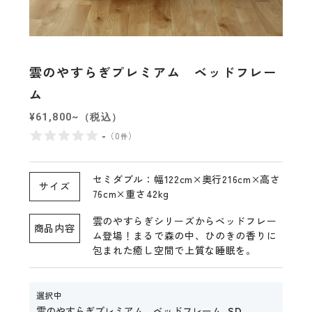
雲のやすらぎプレミアム ベッドフレー
ム
¥61,800~（税込）
-
（
0
）
件
セミダブル：幅122cm×奥行216cm×高さ
サイズ
76cm×重さ42kg
雲のやすらぎシリーズからベッドフレー
商品内容
ム登場！まるで森の中、ひのきの香りに
包まれた癒し空間で上質な睡眠を。
選択中
雲のやすらぎプレミアム ベッドフレーム
SD