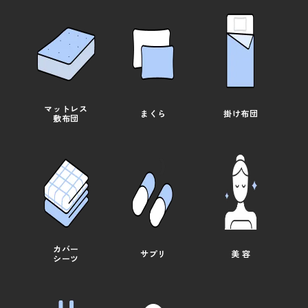
マットレス
まくら
掛け布団
敷布団
カバー
サプリ
美 容
シーツ