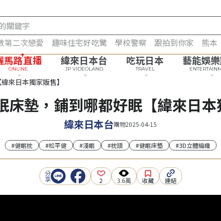
數第二次戀愛
趣味住宅好吃驚
學校警察
跟拍到你家
熊本
+
曬馬路
直播
緯來日本台
吃玩日本
藝能娛樂
ONLINE
JP VIDEOLAND
TRAVEL
ENTERTAIN
【緯來日本獨家販售】
健眠床墊，鋪到哪都好眠【緯來日本
緯來日本台
購物
2025-04-15
#健眠枕
#松平健
#淺眠
#枕頭
#健眠床墊
#3D立體編織
2
3.6萬
收藏
連結