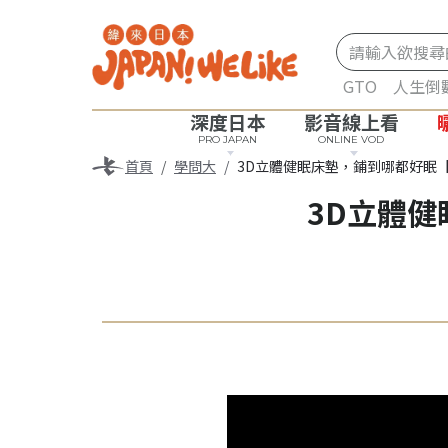
GTO
人生倒
深度日本
影音線上看
PRO JAPAN
ONLINE VOD
首頁
學問大
3D立體健眠床墊，鋪到哪都好眠
3D立體