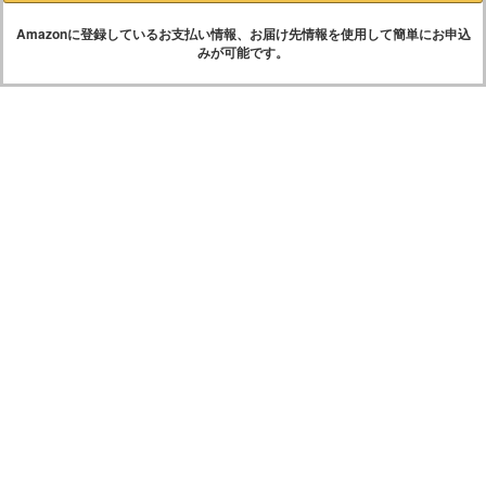
Amazonに登録しているお支払い情報、お届け先情報を使用して簡単にお申込
みが可能です。
お客様情報のご入力
入力を省略する（当サイトで購入したことがある方）
下記お客さま情報を全てご記入いただき、「お申し込み内容を確
認する」ボタンをクリックしてください。
商品名 / 個数
必須